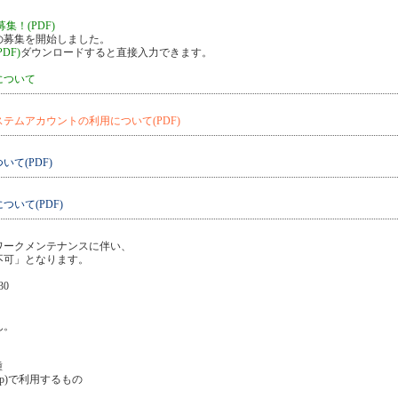
集！(PDF)
フの募集を開始しました。
DF)
ダウンロードすると直接入力できます。
について
テムアカウントの利用について(PDF)
て(PDF)
いて(PDF)
ワークメンテナンスに伴い、
不可」となります。
30
ん。
種
c.jp)で利用するもの