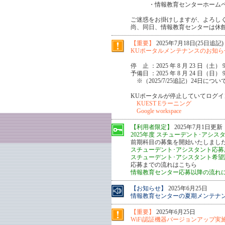
・情報教育センターホームペ
ご迷惑をお掛けしますが、よろし
尚、同日、情報教育センターは休
【重要】
2025年7月18日(25日追記)
KUポータルメンテナンスのお知らせ(
停 止 ：2025 年 8 月 23 日（土） 9:0
予備日 ：2025 年 8 月 24 日（日） 9:0
※（2025/7/25追記）24日
KUポータルが停止していてログ
KUEST Eラーニング
Google workspace
【利用者限定】
2025年7月1日更新
2025年度 スチューデント･アシスタ
前期科目の募集を開始いたしまし
スチューデント･アシスタント応募用
スチューデント･アシスタント希望講
応募までの流れはこちら
情報教育センター応募以降の流れ
【お知らせ】
2025年6月25日
情報教育センターの夏期メンテナンス
【重要】
2025年6月25日
WiFi認証機器バージョンアップ実