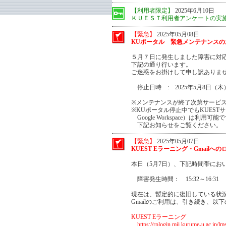
【利用者限定】
2025年6月10日
ＫＵＥＳＴ利用者アンケートの実施に
【緊急】
2025年05月08日
KUポータル 緊急メンテナンスの
５月７日に発生しました障害に対
下記の通り行います。
ご迷惑をお掛けして申し訳ありま
停止日時 : 2025年5月8日（木） 18
※メンテナンスが終了次第サービ
※KUポータル停止中でもKUESTサ
Google Workspace）は利用可能
下記お知らせをご覧ください。
【緊急】
2025年05月07日
KUEST Eラーニング・Gmailへ
本日（5月7日）、下記時間帯において
障害発生時間： 15:32～16:31
現在は、暫定的に復旧している状況
Gmailのご利用は、引き続き、
KUEST Eラーニング
https://rplogin.mii.kurume-u.ac.jp/lm