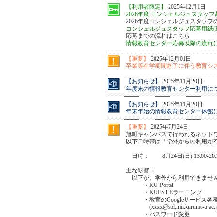
【利用者限定】
2025年12月1日
2026年度 コンシェルジュスタッフ募
2026年度コンシェルジュスタッ
コンシェルジュスタッフ応募用紙(P
応募までの流れはこちら
情報教育センター応募以降の流れ
【重要】
2025年12月01日
卒業等在学期間終了に伴う教育シス
【お知らせ】
2025年11月20日
年度末の情報教育センター利用につい
【お知らせ】
2025年11月20日
年末年始の情報教育センター休館につ
【重要】
2025年7月24日
旭町キャンパスで行われるネット
以下日時帯は「学外からの利用が
日時： 8月24日(日) 13:00-20:
主な影響：
以下が、学外から利用できませ
・KU-Portal
・KUEST Eラーニング
・教育のGoogleサービス各
(xxxx@std.mii.kurume-u.a
・パスワード変更