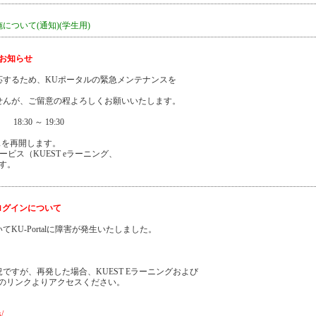
ついて(通知)(学生用)
お知らせ
応するため、KUポータルの緊急メンテナンスを
せんが、ご留意の程よろしくお願いいたします。
:30 ～ 19:30
スを再開します。
ービス（KUEST eラーニング、
です。
のログインについて
KU-Portalに障害が発生いたしました。
ですが、再発した場合、KUEST Eラーニングおよび
以下のリンクよりアクセスください。
s/