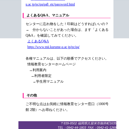
u.ac.jp/pc/qa/qa8_etc/password.html
よくあるQ&A、マニュアル
センターに忘れ物をした！印刷はどうすればいいの？
→ 分からないことがあった場合は、ます「よくある
Q&A」を確認してみてください。
よくあるQ&A
https://www.mii.kurume-u.ac.jp/pc/qa/
各種マニュアルは、以下の順番でアクセスください。
情報教育センターホームページ
→利用案内
→利用者限定
→学生用マニュアル
その他
ご不明な点はお気軽に情報教育センター窓口（1000号
館 2階）へお尋ねください。
〒839-8502 福岡県久留米市御井町1635
TEL：
0942-44-1803
FAX：0942-41-1269