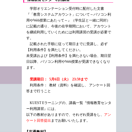
学部オリエンテーション受付時に配付した文書
『「教育システムアカウント」について～パソコン利
用やWeb授業にあたって～』（学生証と一緒に同封）
に記載の通り、今後の在学期間において、アカウント
を継続利用していくためには利用講習の受講が必要で
す。
記載された手順に従って期日までに受講し、必ず
【利用条件】を満たしてください。
未受講および【利用条件】を満たさない場合、期日翌
日以降、パソコン利用やWeb授業が受講できなくなり
ます。
受講期日： 5月6日（火） 23:59まで
利用条件： 教材（資料）を確認し、 アンケート回
答まで行うこと
KUEST Eラーニングの、講義一覧『情報教育センタ
ー利用講習』には、
以下の教材がありますので、それぞれ受講をし、
アン
ケート回答提出
までお願いいたします。
【共通教材】